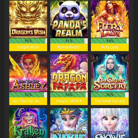
95%
91%
94%
Dragon Wish
Panda Realm
Fiery Lady
92%
94%
90%
Into The Fay: Ashley
Dragon FAFAFA
The Great Sorcery