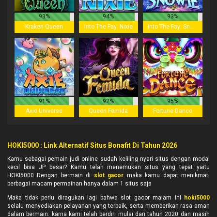
93%
94%
93%
Kraken Queen
Into The Fay: Nixie
Into The Fay: Snowie
91%
92%
95%
Axie Universe
Queen Femida
Fortune Dance
HOKI5000 : Link Alternatif Situs Bonafit Di Tahun 2026
Kamu sebagai pemain judi online sudah keliling nyari situs dengan modal
kecil bisa JP besar? Kamu telah menemukan situs yang tepat yaitu
HOKI5000 Dengan bermain di
slot gacor
maka kamu dapat menikmati
berbagai macam permainan hanya dalam 1 situs saja
Maka tidak perlu diragukan lagi bahwa slot gacor malam ini
hoki5000
selalu menyediakan pelayanan yang terbaik, serta memberikan rasa aman
dalam bermain. karna kami telah berdiri mulai dari tahun 2020 dan masih