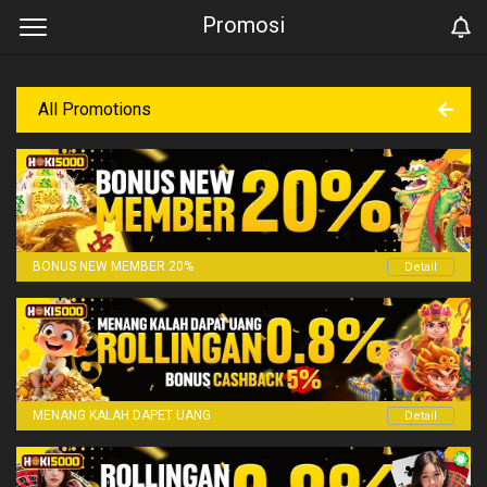
Promosi
All Promotions
BONUS NEW MEMBER 20%
Detail
MENANG KALAH DAPET UANG
Detail