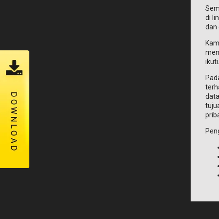
Semu
di l
dan 
Kami
meng
ikuti
Pada
terh
data
tuju
prib
Peng