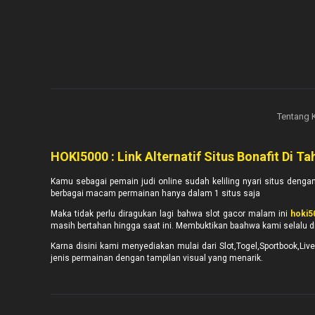
Tentang 
HOKI5000 : Link Alternatif Situs Bonafit Di T
Kamu sebagai pemain judi online sudah keliling nyari situs den
berbagai macam permainan hanya dalam 1 situs saja
Maka tidak perlu diragukan lagi bahwa slot gacor malam ini
hoki5
masih bertahan hingga saat ini. Membuktikan baahwa kami selalu 
Karna disini kami menyediakan mulai dari Slot,Togel,Sportbook,Liv
jenis permainan dengan tampilan visual yang menarik.