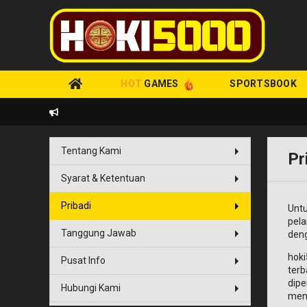
HOT
GAMES
SPORTSBOOK
Tentang Kami
Pr
Syarat & Ketentuan
Pribadi
Unt
pela
Tanggung Jawab
deng
hoki
Pusat Info
terb
dipe
Hubungi Kami
men