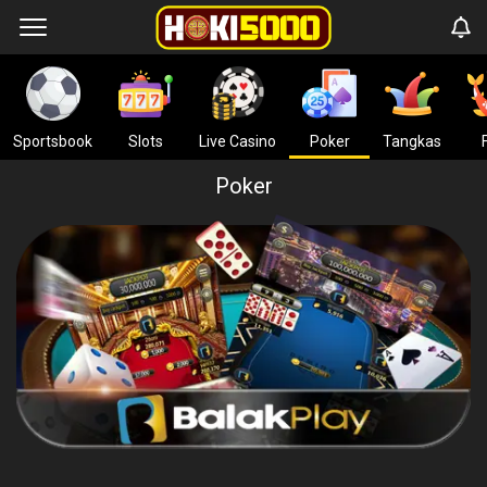
Sportsbook
Slots
Live Casino
Poker
Tangkas
Poker